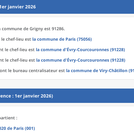
1er janvier 2026
a
commune
de
Grigny est 91286.
le chef-lieu est
la commune
de
Paris (75056)
t le chef-lieu est
la commune
d'
Évry-Courcouronnes (91228)
t le chef-lieu est
la commune
d'
Évry-Courcouronnes (91228)
ont le bureau centralisateur est
la commune
de
Viry-Châtillon (9
ence : 1er janvier 2026)
artient :
2020
de
Paris (001)