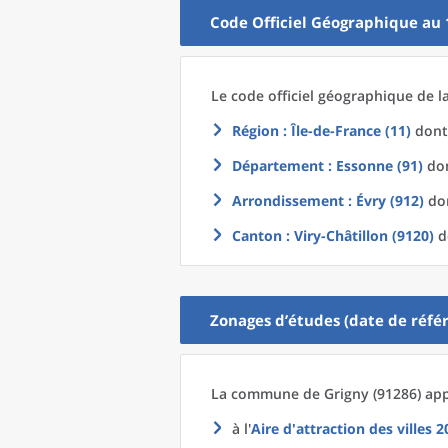
Code Officiel Géographique au 
Le code officiel géographique
de l
Région
: Île-de-France (11)
dont 
Département
: Essonne (91)
don
Arrondissement
: Évry (912)
don
Canton
: Viry-Châtillon (9120)
d
Zonages d’études (date de référ
La commune
de
Grigny (91286) app
à l'
Aire d'attraction des villes 