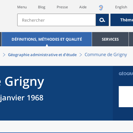
Menu
Blog
Presse
Aide
English
Thèm
DÉFINITIONS, MÉTHODES ET QUALITÉ
SERVICES
Commune
de
Grigny
Géographie administrative et d’étude
GÉOGR
e
Grigny
 janvier 1968