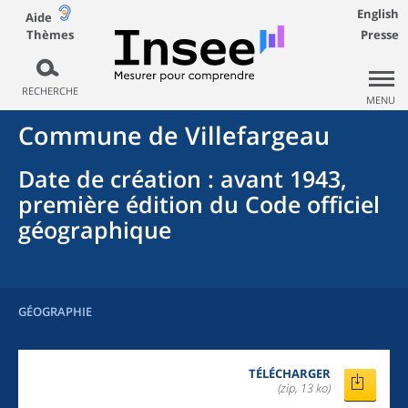
English
Aide
Thèmes
Presse
RECHERCHE
MENU
Commune
de
Villefargeau
Date de création
: avant 1943,
première édition du Code officiel
géographique
GÉOGRAPHIE
TÉLÉCHARGER
(zip, 13 ko)