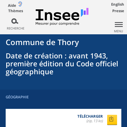
English
Aide
Thèmes
Presse
RECHERCHE
MENU
Commune
de
Thory
Date de création
: avant 1943,
première édition du Code officiel
géographique
GÉOGRAPHIE
TÉLÉCHARGER
(zip, 13 ko)