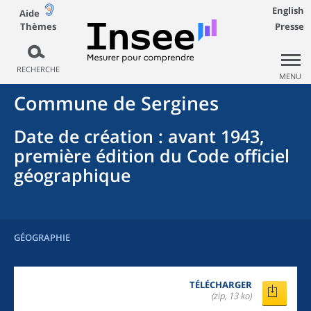
English
Aide
Thèmes
Presse
RECHERCHE
MENU
Commune
de
Sergines
Date de création
: avant 1943,
première édition du Code officiel
géographique
GÉOGRAPHIE
TÉLÉCHARGER
(zip, 13 ko)