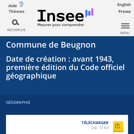
English
Aide
Thèmes
Presse
RECHERCHE
MENU
Commune
de
Beugnon
Date de création
: avant 1943,
première édition du Code officiel
géographique
GÉOGRAPHIE
TÉLÉCHARGER
(zip, 13 ko)