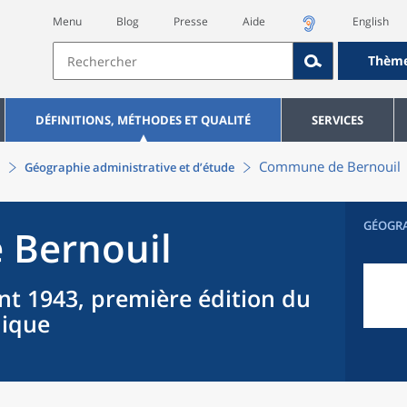
Menu
Blog
Presse
Aide
English
Thèm
DÉFINITIONS, MÉTHODES ET QUALITÉ
SERVICES
Commune
de
Bernouil
Géographie administrative et d’étude
GÉOGR
e
Bernouil
nt 1943, première édition du
hique