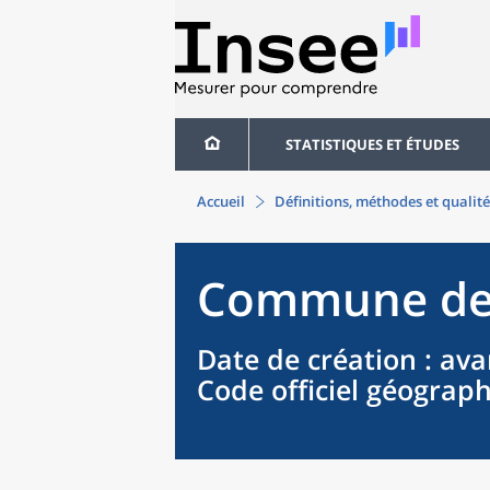
STATISTIQUES ET ÉTUDES
Accueil
Définitions, méthodes et qualité
Commune
d
Date de création
: ava
Code officiel géograp