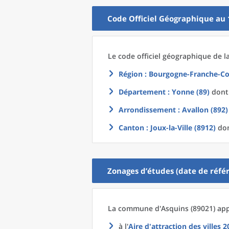
Code Officiel Géographique au 
Le code officiel géographique
de l
Région
: Bourgogne-Franche-Co
Département
: Yonne (89)
dont 
Arrondissement
: Avallon (892)
Canton
: Joux-la-Ville (8912)
don
Zonages d’études (date de référ
La commune
d'
Asquins (89021) app
à l'
Aire d'attraction des villes 