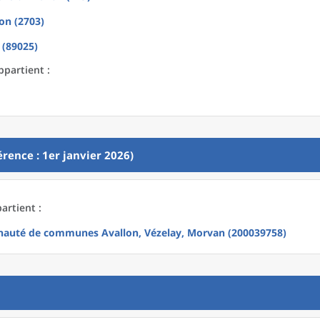
on (2703)
 (89025)
ppartient :
rence : 1er janvier 2026)
artient :
uté de communes Avallon, Vézelay, Morvan (200039758)