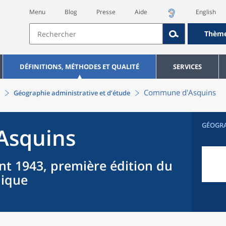
Menu
Blog
Presse
Aide
English
Thèm
DÉFINITIONS, MÉTHODES ET QUALITÉ
SERVICES
Commune
d'
Asquins
Géographie administrative et d’étude
GÉOGR
Asquins
nt 1943, première édition du
hique