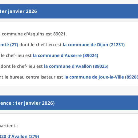
1er janvier 2026
a
commune
d'
Asquins est 89021.
mté (27)
dont le chef-lieu est
la commune
de
Dijon (21231)
le chef-lieu est
la commune
d'
Auxerre (89024)
dont le chef-lieu est
la commune
d'
Avallon (89025)
t le bureau centralisateur est
la commune
de
Joux-la-Ville (8920
ence : 1er janvier 2026)
artient :
2020
d'
Avallon (279)