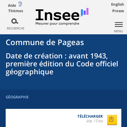
English
Aide
Thèmes
Presse
RECHERCHE
MENU
Commune
de
Pageas
Date de création
: avant 1943,
première édition du Code officiel
géographique
GÉOGRAPHIE
TÉLÉCHARGER
(zip, 13 ko)