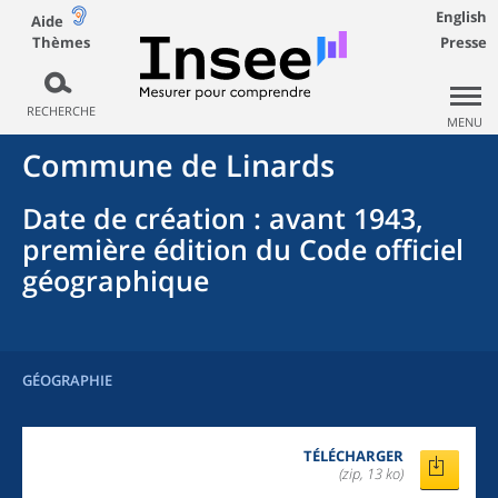
English
Aide
Thèmes
Presse
RECHERCHE
MENU
Commune
de
Linards
Date de création
: avant 1943,
première édition du Code officiel
géographique
GÉOGRAPHIE
TÉLÉCHARGER
(zip, 13 ko)