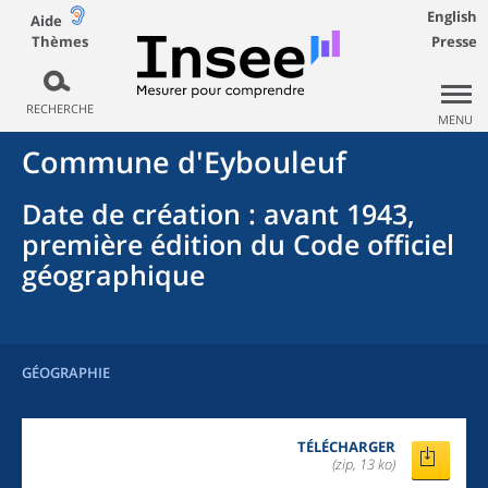
English
Aide
Thèmes
Presse
RECHERCHE
MENU
Commune
d'
Eybouleuf
Date de création
: avant 1943,
première édition du Code officiel
géographique
GÉOGRAPHIE
TÉLÉCHARGER
(zip, 13 ko)