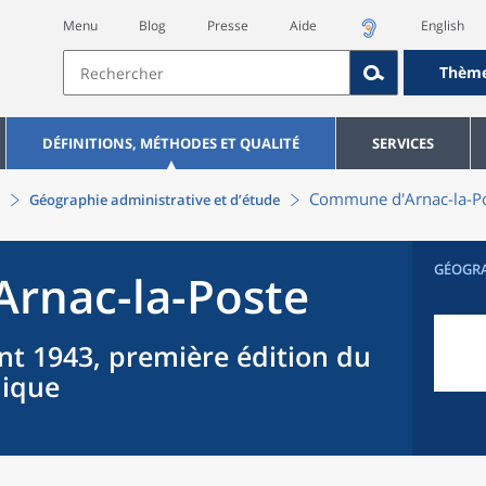
Menu
Blog
Presse
Aide
English
Thèm
DÉFINITIONS, MÉTHODES ET QUALITÉ
SERVICES
Commune
d'
Arnac-la-P
Géographie administrative et d’étude
GÉOGR
Arnac-la-Poste
nt 1943, première édition du
hique