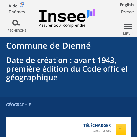
English
Aide
Thèmes
Presse
RECHERCHE
MENU
Commune
de
Dienné
Date de création
: avant 1943,
première édition du Code officiel
géographique
GÉOGRAPHIE
TÉLÉCHARGER
(zip, 13 ko)