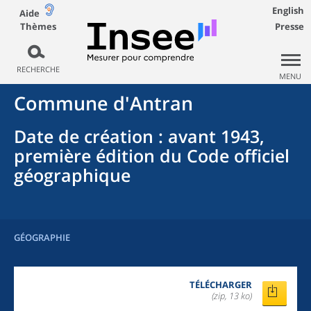
English
Aide
Thèmes
Presse
RECHERCHE
MENU
Commune
d'
Antran
Date de création
: avant 1943,
première édition du Code officiel
géographique
GÉOGRAPHIE
TÉLÉCHARGER
(zip, 13 ko)