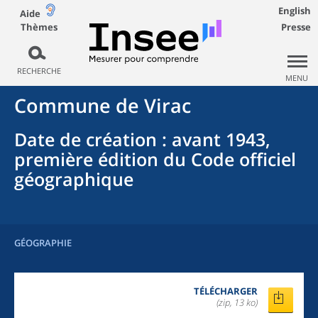
English
Aide
Thèmes
Presse
RECHERCHE
MENU
Commune
de
Virac
Date de création
: avant 1943,
première édition du Code officiel
géographique
GÉOGRAPHIE
TÉLÉCHARGER
(zip, 13 ko)