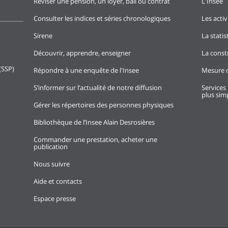
Réviser une pension, un loyer, bail ou contrat
L'Insee
Consulter les indices et séries chronologiques
Les activ
Sirene
La stati
Découvrir, apprendre, enseigner
La const
(SSP)
Répondre à une enquête de l'Insee
Mesure d
S’informer sur l’actualité de notre diffusion
Services 
plus simp
Gérer les répertoires des personnes physiques
Bibliothèque de l’Insee Alain Desrosières
Commander une prestation, acheter une
publication
Nous suivre
Aide et contacts
Espace presse