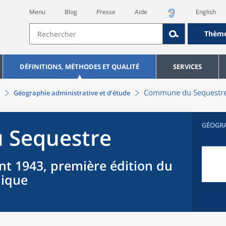
Menu
Blog
Presse
Aide
English
Thèm
DÉFINITIONS, MÉTHODES ET QUALITÉ
SERVICES
Commune
du
Sequestr
Géographie administrative et d’étude
GÉOGR
u
Sequestre
nt 1943, première édition du
hique