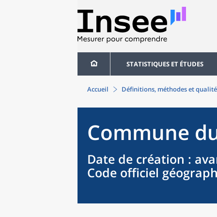
STATISTIQUES ET ÉTUDES
Accueil
Définitions, méthodes et qualité
Commune
d
Date de création
: ava
Code officiel géograp