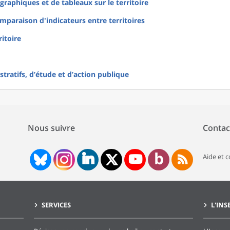
raphiques et de tableaux sur le territoire
mparaison d'indicateurs entre territoires
ritoire
tratifs, d’étude et d’action publique
Nous suivre
Contac
Aide et 
SERVICES
L'INS