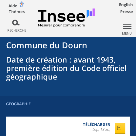
English
Aide
Thèmes
Presse
RECHERCHE
MENU
Commune
du
Dourn
Date de création
: avant 1943,
première édition du Code officiel
géographique
GÉOGRAPHIE
TÉLÉCHARGER
(zip, 13 ko)