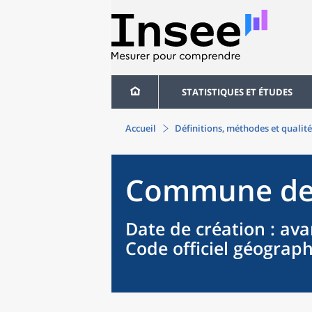
STATISTIQUES ET ÉTUDES
Accueil
Définitions, méthodes et qualité
Commune
d
Date de création
: ava
Code officiel géograp