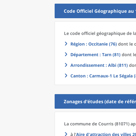
Code Officiel Géographique au 
Le code officiel géographique
de l
Région
: Occitanie (76)
dont le c
Département
: Tarn (81)
dont le
Arrondissement
: Albi (811)
don
Canton
: Carmaux-1 Le Ségala (
Zonages d’études (date de référ
La commune
de
Courris (81071) ap
à l'
Aire d'attraction des villes 