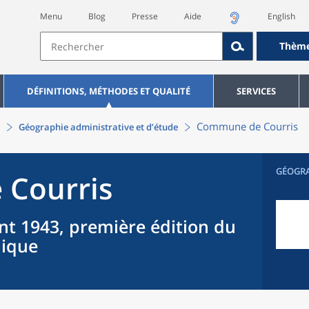
Menu
Blog
Presse
Aide
English
Thèm
DÉFINITIONS, MÉTHODES ET QUALITÉ
SERVICES
Commune
de
Courris
Géographie administrative et d’étude
GÉOGR
e
Courris
nt 1943, première édition du
hique