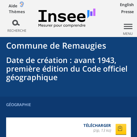
English
Aide
Thèmes
Presse
RECHERCHE
MENU
Commune
de
Remaugies
Date de création
: avant 1943,
première édition du Code officiel
géographique
GÉOGRAPHIE
TÉLÉCHARGER
(zip, 13 ko)