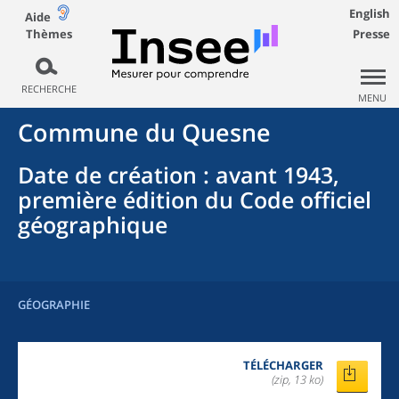
English
Aide
Thèmes
Presse
RECHERCHE
MENU
Commune
du
Quesne
Date de création
: avant 1943,
première édition du Code officiel
géographique
GÉOGRAPHIE
TÉLÉCHARGER
(zip, 13 ko)