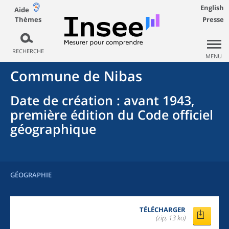
English
Aide
Thèmes
Presse
RECHERCHE
MENU
Commune
de
Nibas
Date de création
: avant 1943,
première édition du Code officiel
géographique
GÉOGRAPHIE
TÉLÉCHARGER
(zip, 13 ko)