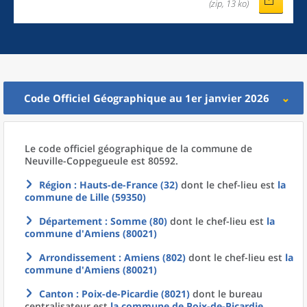
(zip, 13 ko)
Code Officiel Géographique au 1er janvier 2026
Le code officiel géographique
de la
commune
de
Neuville-Coppegueule est 80592.
Région
: Hauts-de-France (32)
dont le chef-lieu est
la
commune
de
Lille (59350)
Département
: Somme (80)
dont le chef-lieu est
la
commune
d'
Amiens (80021)
Arrondissement
: Amiens (802)
dont le chef-lieu est
la
commune
d'
Amiens (80021)
Canton
: Poix-de-Picardie (8021)
dont le bureau
centralisateur est
la commune
de
Poix-de-Picardie