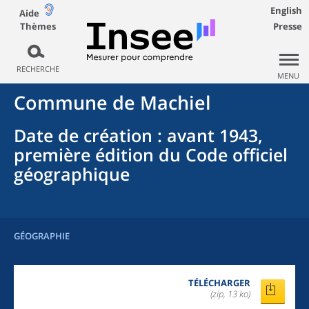
English
Aide
Thèmes
Presse
RECHERCHE
MENU
Commune
de
Machiel
Date de création
: avant 1943,
première édition du Code officiel
géographique
GÉOGRAPHIE
TÉLÉCHARGER
(zip, 13 ko)