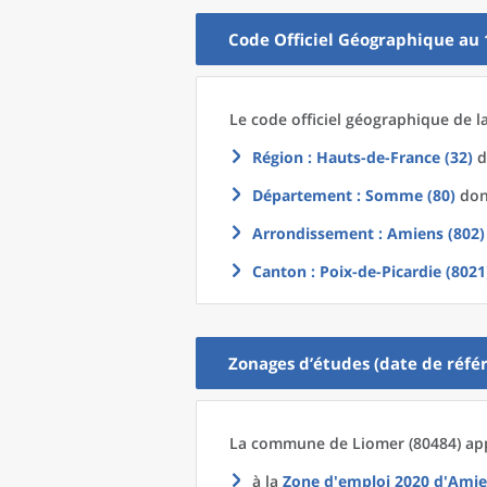
Code Officiel Géographique au 
Le code officiel géographique
de l
Région
: Hauts-de-France (32)
d
Département
: Somme (80)
dont
Arrondissement
: Amiens (802)
Canton
: Poix-de-Picardie (8021
Zonages d’études (date de référ
La commune
de
Liomer (80484) app
à la
Zone d'emploi 2020
d'
Amie