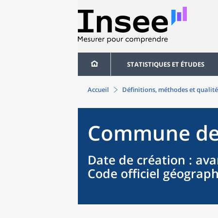
STATISTIQUES ET ÉTUDES
Accueil
Définitions, méthodes et qualité
Commune
d
Date de création
: ava
Code officiel géograp