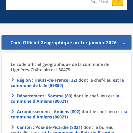
(zip, 13 ko)
Code Officiel Géographique au 1er janvier 2026
Le code officiel géographique
de la
commune
de
Lignières-Châtelain est 80479.
Région
: Hauts-de-France (32)
dont le chef-lieu est
la
commune
de
Lille (59350)
Département
: Somme (80)
dont le chef-lieu est
la
commune
d'
Amiens (80021)
Arrondissement
: Amiens (802)
dont le chef-lieu est
la
commune
d'
Amiens (80021)
Canton
: Poix-de-Picardie (8021)
dont le bureau
centralisateur est
la commune
de
Poix-de-Picardie