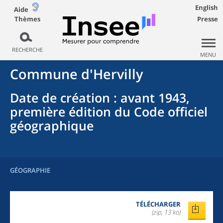
English
Aide
Thèmes
Presse
RECHERCHE
MENU
Commune
d'
Hervilly
Date de création
: avant 1943,
première édition du Code officiel
géographique
GÉOGRAPHIE
TÉLÉCHARGER
(zip, 13 ko)