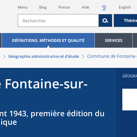
Menu
Blog
Presse
Aide
English
Thèm
DÉFINITIONS, MÉTHODES ET QUALITÉ
SERVICES
Commune
de
Fontaine
Géographie administrative et d’étude
GÉOGR
e
Fontaine-sur-
nt 1943, première édition du
hique