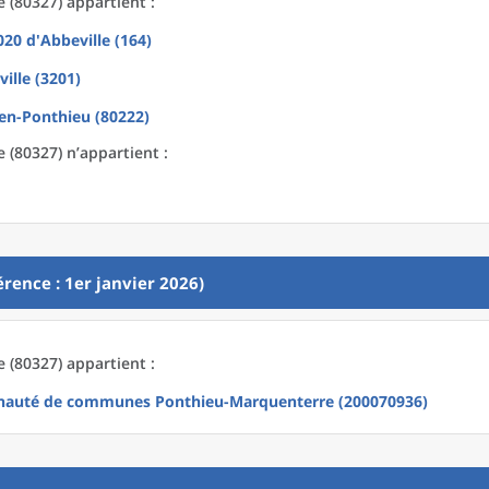
 (80327) appartient :
2020
d'
Abbeville (164)
ille (3201)
en-Ponthieu (80222)
 (80327) n’appartient :
rence : 1er janvier 2026)
 (80327) appartient :
auté de communes Ponthieu-Marquenterre (200070936)