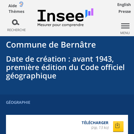
English
Aide
Thèmes
Presse
RECHERCHE
MENU
Commune
de
Bernâtre
Date de création
: avant 1943,
première édition du Code officiel
géographique
GÉOGRAPHIE
TÉLÉCHARGER
(zip, 13 ko)