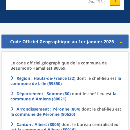
(zip, 13 ko)
Code Officiel Géographique au 1er janvier 2026
Le code officiel géographique
de la
commune
de
Beaumont-Hamel est 80069.
Région
: Hauts-de-France (32)
dont le chef-lieu est
la
commune
de
Lille (59350)
Département
: Somme (80)
dont le chef-lieu est
la
commune
d'
Amiens (80021)
Arrondissement
: Péronne (804)
dont le chef-lieu est
la commune
de
Péronne (80620)
Canton
: Albert (8005)
dont le bureau centralisateur
est
la commune
d'
Albert (80016)