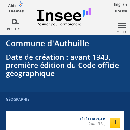
English
Aide
Thèmes
Presse
RECHERCHE
MENU
Commune
d'
Authuille
Date de création
: avant 1943,
première édition du Code officiel
géographique
GÉOGRAPHIE
TÉLÉCHARGER
(zip, 13 ko)