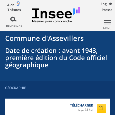
English
Aide
Thèmes
Presse
RECHERCHE
MENU
Commune
d'
Assevillers
Date de création
: avant 1943,
première édition du Code officiel
géographique
GÉOGRAPHIE
TÉLÉCHARGER
(zip, 13 ko)