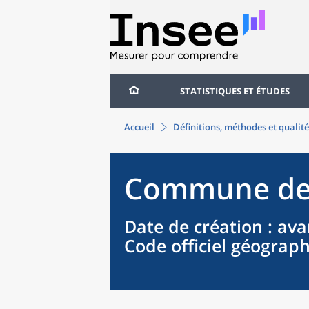
STATISTIQUES ET ÉTUDES
Accueil
Définitions, méthodes et qualité
Commune
d
Date de création
: ava
Code officiel géograp