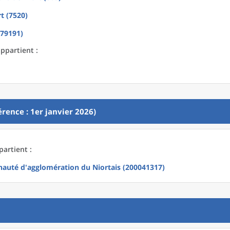
t (7520)
(79191)
appartient :
rence : 1er janvier 2026)
partient :
uté d'agglomération du Niortais (200041317)