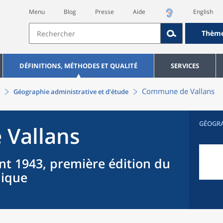
Menu
Blog
Presse
Aide
English
Thèm
DÉFINITIONS, MÉTHODES ET QUALITÉ
SERVICES
Commune
de
Vallans
Géographie administrative et d’étude
GÉOGR
e
Vallans
nt 1943, première édition du
hique