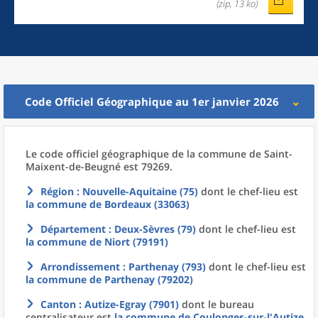
(zip, 13 ko)
Code Officiel Géographique au 1er janvier 2026
Le code officiel géographique
de la
commune
de
Saint-
Maixent-de-Beugné est 79269.
Région
: Nouvelle-Aquitaine (75)
dont le chef-lieu est
la commune
de
Bordeaux (33063)
Département
: Deux-Sèvres (79)
dont le chef-lieu est
la commune
de
Niort (79191)
Arrondissement
: Parthenay (793)
dont le chef-lieu est
la commune
de
Parthenay (79202)
Canton
: Autize-Egray (7901)
dont le bureau
centralisateur est
la commune
de
Coulonges-sur-l'Autize