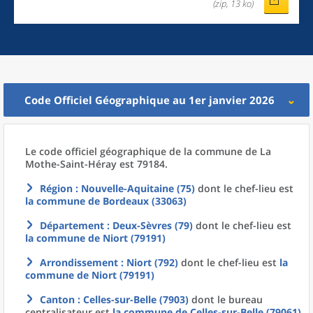
(zip, 13 ko)
Code Officiel Géographique au 1er janvier 2026
Le code officiel géographique
de la
commune
de La
Mothe-Saint-Héray est 79184.
Région
: Nouvelle-Aquitaine (75)
dont le chef-lieu est
la commune
de
Bordeaux (33063)
Département
: Deux-Sèvres (79)
dont le chef-lieu est
la commune
de
Niort (79191)
Arrondissement
: Niort (792)
dont le chef-lieu est
la
commune
de
Niort (79191)
Canton
: Celles-sur-Belle (7903)
dont le bureau
centralisateur est
la commune
de
Celles-sur-Belle (79061)