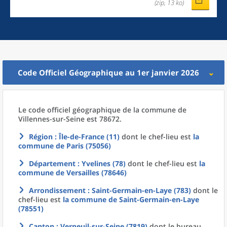
(zip, 13 ko)
Code Officiel Géographique au 1er janvier 2026
Le code officiel géographique
de la
commune
de
Villennes-sur-Seine est 78672.
Région
: Île-de-France (11)
dont le chef-lieu est
la
commune
de
Paris (75056)
Département
: Yvelines (78)
dont le chef-lieu est
la
commune
de
Versailles (78646)
Arrondissement
: Saint-Germain-en-Laye (783)
dont le
chef-lieu est
la commune
de
Saint-Germain-en-Laye
(78551)
Canton
: Verneuil-sur-Seine (7819)
dont le bureau