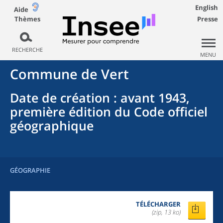
English
Aide
Thèmes
Presse
RECHERCHE
MENU
Commune
de
Vert
Date de création
: avant 1943,
première édition du Code officiel
géographique
GÉOGRAPHIE
TÉLÉCHARGER
(zip, 13 ko)