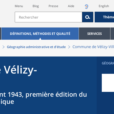
Menu
Blog
Presse
Aide
English
Thèm
DÉFINITIONS, MÉTHODES ET QUALITÉ
SERVICES
Commune
de
Vélizy-Vi
Géographie administrative et d’étude
GÉOGR
e
Vélizy-
nt 1943, première édition du
hique