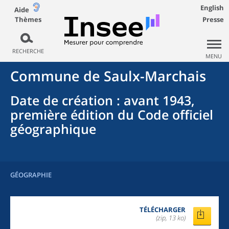
English
Aide
Thèmes
Presse
RECHERCHE
MENU
Commune
de
Saulx-Marchais
Date de création
: avant 1943,
première édition du Code officiel
géographique
GÉOGRAPHIE
TÉLÉCHARGER
(zip, 13 ko)