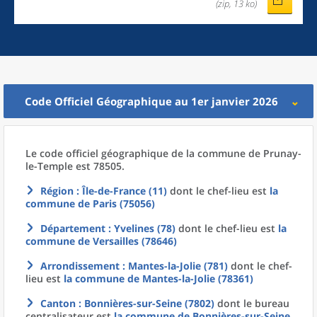
(zip, 13 ko)
Code Officiel Géographique au 1er janvier 2026
Le code officiel géographique
de la
commune
de
Prunay-
le-Temple est 78505.
Région
: Île-de-France (11)
dont le chef-lieu est
la
commune
de
Paris (75056)
Département
: Yvelines (78)
dont le chef-lieu est
la
commune
de
Versailles (78646)
Arrondissement
: Mantes-la-Jolie (781)
dont le chef-
lieu est
la commune
de
Mantes-la-Jolie (78361)
Canton
: Bonnières-sur-Seine (7802)
dont le bureau
centralisateur est
la commune
de
Bonnières-sur-Seine