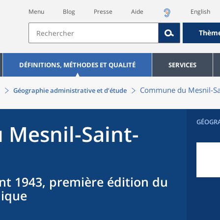
Menu
Blog
Presse
Aide
English
Thèm
DÉFINITIONS, MÉTHODES ET QUALITÉ
SERVICES
Commune
du
Mesnil-Sa
Géographie administrative et d’étude
GÉOGR
u
Mesnil-Saint-
nt 1943, première édition du
hique