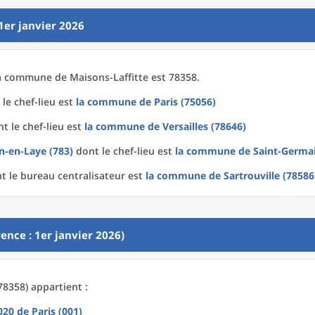
1er janvier 2026
a
commune
de
Maisons-Laffitte est 78358.
le chef-lieu est
la commune
de
Paris (75056)
t le chef-lieu est
la commune
de
Versailles (78646)
n-en-Laye (783)
dont le chef-lieu est
la commune
de
Saint-Germai
t le bureau centralisateur est
la commune
de
Sartrouville (78586
ence : 1er janvier 2026)
78358) appartient :
2020
de
Paris (001)