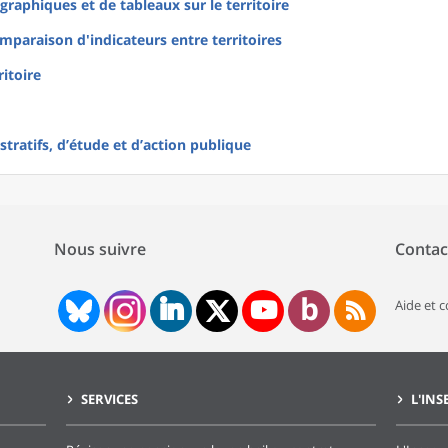
raphiques et de tableaux sur le territoire
mparaison d'indicateurs entre territoires
ritoire
tratifs, d’étude et d’action publique
Nous suivre
Contac
Aide et 
SERVICES
L'INS