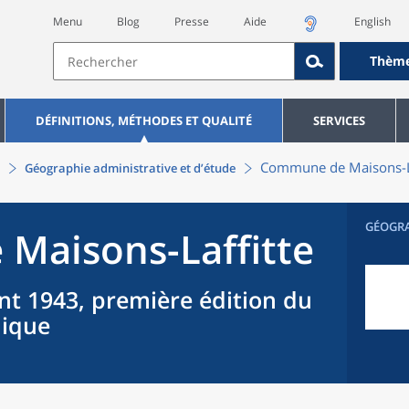
Menu
Blog
Presse
Aide
English
Thèm
DÉFINITIONS, MÉTHODES ET QUALITÉ
SERVICES
Commune
de
Maisons-L
Géographie administrative et d’étude
GÉOGR
e
Maisons-Laffitte
nt 1943, première édition du
hique