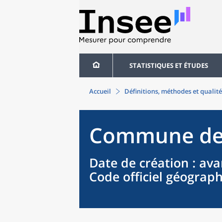
STATISTIQUES ET ÉTUDES
Accueil
Définitions, méthodes et qualité
Commune
d
Date de création
: ava
Code officiel géograp