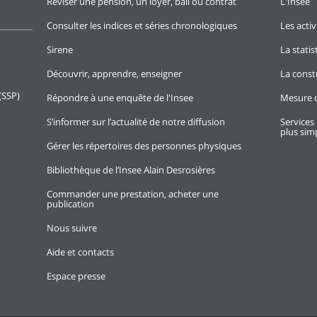
Réviser une pension, un loyer, bail ou contrat
L'Insee
Consulter les indices et séries chronologiques
Les activ
Sirene
La stati
Découvrir, apprendre, enseigner
La const
(SSP)
Répondre à une enquête de l'Insee
Mesure d
S’informer sur l’actualité de notre diffusion
Services 
plus simp
Gérer les répertoires des personnes physiques
Bibliothèque de l’Insee Alain Desrosières
Commander une prestation, acheter une
publication
Nous suivre
Aide et contacts
Espace presse