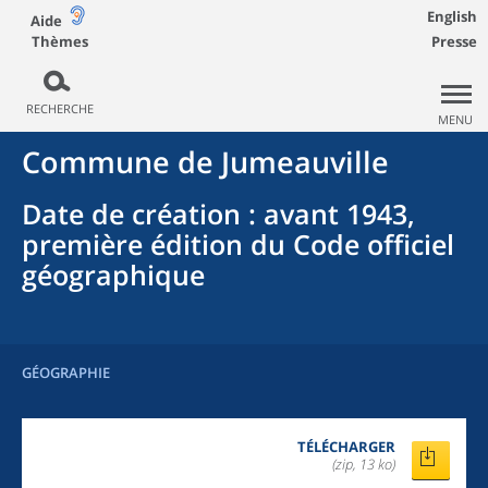
English
Aide
Thèmes
Presse
RECHERCHE
MENU
Commune
de
Jumeauville
Date de création
: avant 1943,
première édition du Code officiel
géographique
GÉOGRAPHIE
TÉLÉCHARGER
(zip, 13 ko)