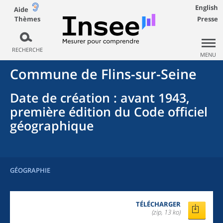
English
Aide
Thèmes
Presse
RECHERCHE
MENU
Commune
de
Flins-sur-Seine
Date de création
: avant 1943,
première édition du Code officiel
géographique
GÉOGRAPHIE
TÉLÉCHARGER
(zip, 13 ko)