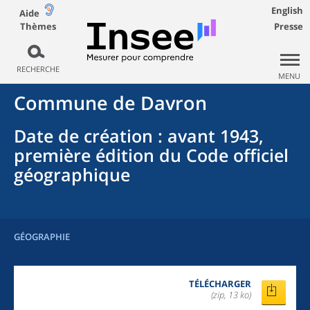
English
Aide
Thèmes
Presse
RECHERCHE
MENU
Commune
de
Davron
Date de création
: avant 1943,
première édition du Code officiel
géographique
GÉOGRAPHIE
TÉLÉCHARGER
(zip, 13 ko)