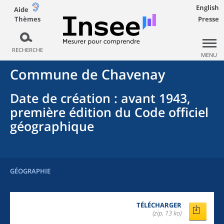
English
Aide
Thèmes
Presse
RECHERCHE
MENU
Commune
de
Chavenay
Date de création
: avant 1943,
première édition du Code officiel
géographique
GÉOGRAPHIE
TÉLÉCHARGER
(zip, 13 ko)