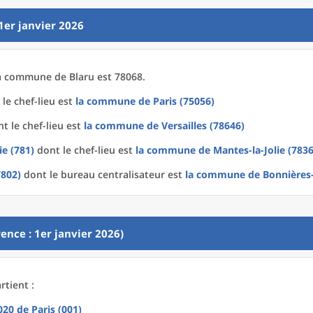
1er janvier 2026
a
commune
de
Blaru est 78068.
le chef-lieu est
la commune
de
Paris (75056)
t le chef-lieu est
la commune
de
Versailles (78646)
ie (781)
dont le chef-lieu est
la commune
de
Mantes-la-Jolie (783
7802)
dont le bureau centralisateur est
la commune
de
Bonnières-
ence : 1er janvier 2026)
rtient :
2020
de
Paris (001)