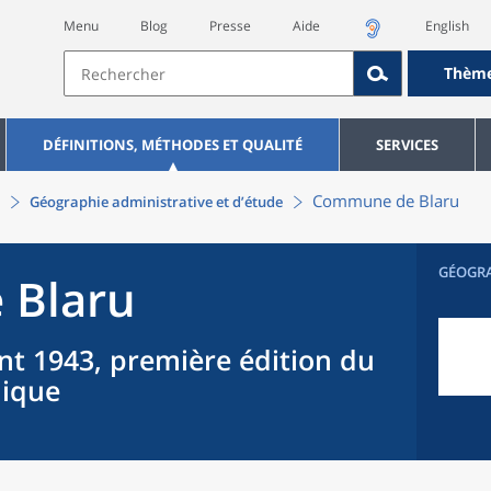
Menu
Blog
Presse
Aide
English
Thèm
DÉFINITIONS, MÉTHODES ET QUALITÉ
SERVICES
Commune
de
Blaru
Géographie administrative et d’étude
GÉOGR
e
Blaru
nt 1943, première édition du
hique