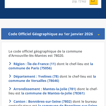
(zip, 13 ko)
Code Officiel Géographique au 1er janvier 2026
Le code officiel géographique
de la
commune
d'
Arnouville-lès-Mantes est 78020.
Région
: Île-de-France (11)
dont le chef-lieu est
la
commune
de
Paris (75056)
Département
: Yvelines (78)
dont le chef-lieu est
la
commune
de
Versailles (78646)
Arrondissement
: Mantes-la-Jolie (781)
dont le chef-
lieu est
la commune
de
Mantes-la-Jolie (78361)
Canton
: Bonnières-sur-Seine (7802)
dont le bureau
centralisateur est
la commune
de
Bonnières-sur-Seine