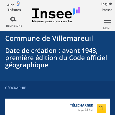
English
Aide
Thèmes
Presse
RECHERCHE
MENU
Commune
de
Villemareuil
Date de création
: avant 1943,
première édition du Code officiel
géographique
GÉOGRAPHIE
TÉLÉCHARGER
(zip, 13 ko)