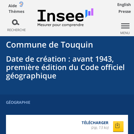
English
Aide
Thèmes
Presse
RECHERCHE
MENU
Commune
de
Touquin
Date de création
: avant 1943,
première édition du Code officiel
géographique
GÉOGRAPHIE
TÉLÉCHARGER
(zip, 13 ko)