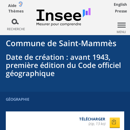
English
Aide
Thèmes
Presse
RECHERCHE
MENU
Commune
de
Saint-Mammès
Date de création
: avant 1943,
première édition du Code officiel
géographique
GÉOGRAPHIE
TÉLÉCHARGER
(zip, 13 ko)