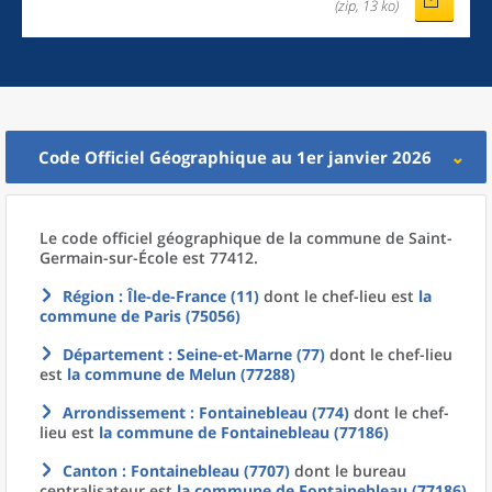
(zip, 13 ko)
Code Officiel Géographique au 1er janvier 2026
Le code officiel géographique
de la
commune
de
Saint-
Germain-sur-École est 77412.
Région
: Île-de-France (11)
dont le chef-lieu est
la
commune
de
Paris (75056)
Département
: Seine-et-Marne (77)
dont le chef-lieu
est
la commune
de
Melun (77288)
Arrondissement
: Fontainebleau (774)
dont le chef-
lieu est
la commune
de
Fontainebleau (77186)
Canton
: Fontainebleau (7707)
dont le bureau
centralisateur est
la commune
de
Fontainebleau (77186)